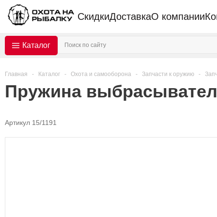
Скидки
Доставка
О компании
Ко
Каталог
Главная
-
Каталог
-
Охота и самооборона
-
Запчасти к оружию
-
Зап
Пружина выбрасывателя
Артикул 15/1191