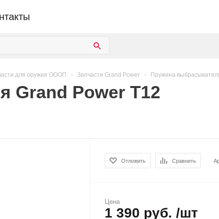
нтакты
части для оружия ОООП
-
Запчасти Grand Power
-
Пружина выбрасывателя
 Grand Power T12
Отложить
Сравнить
А
Цена
1 390 руб. /шт