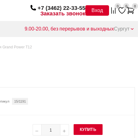
0
0
0
+7 (3462) 22-33-55
Вход
Заказать звонок
9.00-20.00, без перерывов и выходных
Сургут
 Grand Power T12
ртикул
15/1191
КУПИТЬ