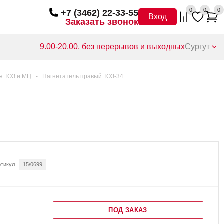
0
0
0
+7 (3462) 22-33-55
Вход
Заказать звонок
9.00-20.00, без перерывов и выходных
Сургут
я ТОЗ и МЦ
-
Нагнетатель правый ТОЗ-34
ртикул
15/0699
ПОД ЗАКАЗ