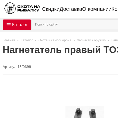
Скидки
Доставка
О компании
Ко
Каталог
Главная
-
Каталог
-
Охота и самооборона
-
Запчасти к оружию
-
Запч
Нагнетатель правый ТО
Артикул 15/0699