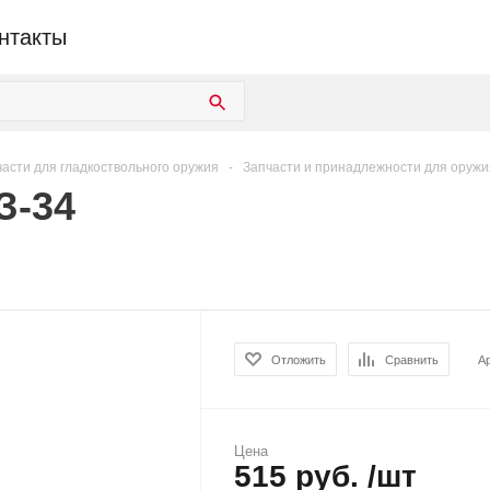
нтакты
асти для гладкоствольного оружия
-
Запчасти и принадлежности для оружи
З-34
Отложить
Сравнить
А
Цена
515 руб. /шт