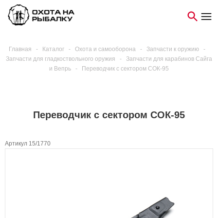
Главная
-
Каталог
-
Охота и самооборона
-
Запчасти к оружию
-
Запчасти для гладкоствольного оружия
-
Запчасти для карабинов Сайга
и Вепрь
-
Переводчик с сектором СОК-95
Переводчик с сектором СОК-95
Артикул 15/1770