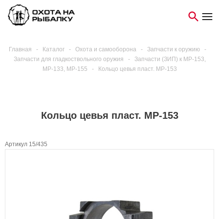
Главная
-
Каталог
-
Охота и самооборона
-
Запчасти к оружию
-
Запчасти для гладкоствольного оружия
-
Запчасти (ЗИП) к МР-153,
МР-133, МР-155
-
Кольцо цевья пласт. МР-153
Кольцо цевья пласт. МР-153
Артикул 15/435