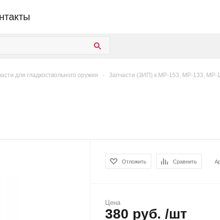
нтакты
асти для гладкоствольного оружия
-
Запчасти (ЗИП) к МР-153, МР-133, МР-
Отложить
Сравнить
А
Цена
380 руб. /шт