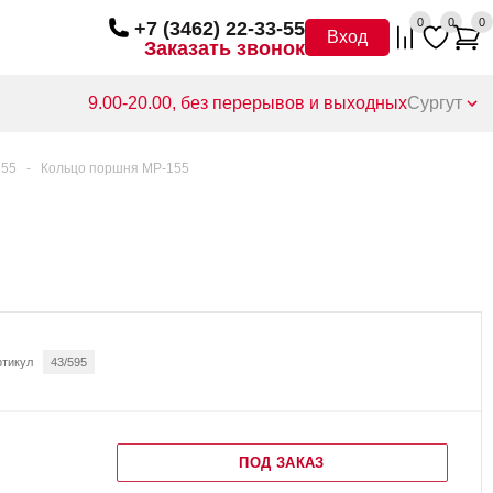
0
0
0
+7 (3462) 22-33-55
Вход
Заказать звонок
9.00-20.00, без перерывов и выходных
Сургут
155
-
Кольцо поршня МР-155
ртикул
43/595
ПОД ЗАКАЗ