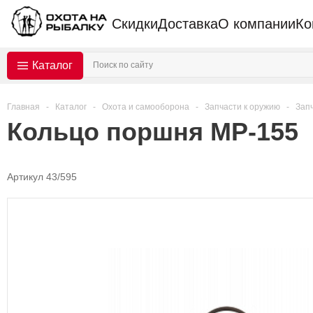
Скидки
Доставка
О компании
Ко
Каталог
Главная
-
Каталог
-
Охота и самооборона
-
Запчасти к оружию
-
Запч
Кольцо поршня МР-155
Артикул 43/595