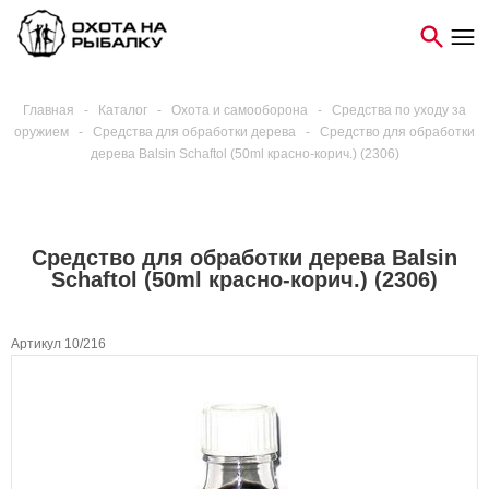
Главная
-
Каталог
-
Охота и самооборона
-
Средства по уходу за
оружием
-
Средства для обработки дерева
-
Средство для обработки
дерева Balsin Schaftol (50ml красно-корич.) (2306)
Средство для обработки дерева Balsin
Schaftol (50ml красно-корич.) (2306)
Артикул 10/216