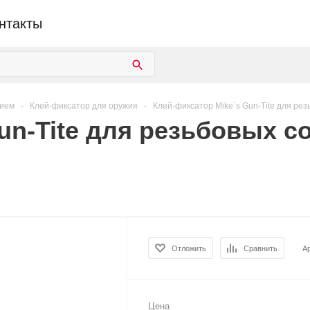
нтакты
жием
-
Клей-фиксатор для оружия
-
Клей-фиксатор Mike`s Gun-Tite для резь
un-Tite для резьбовых с
Отложить
Сравнить
А
Цена