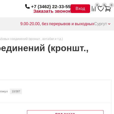
0
0
0
+7 (3462) 22-33-55
Вход
Заказать звонок
9.00-20.00, без перерывов и выходных
Сургут
бовых соединений (кроншт., антабки и т.д.)
оединений (кроншт.,
ртикул
10/387