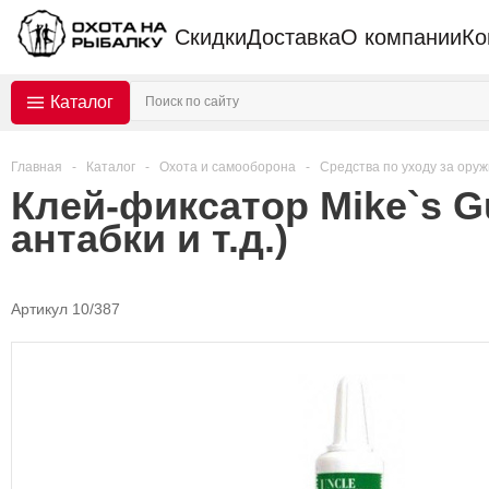
Скидки
Доставка
О компании
Ко
Каталог
Главная
-
Каталог
-
Охота и самооборона
-
Средства по уходу за ору
Клей-фиксатор Mike`s G
антабки и т.д.)
Артикул 10/387