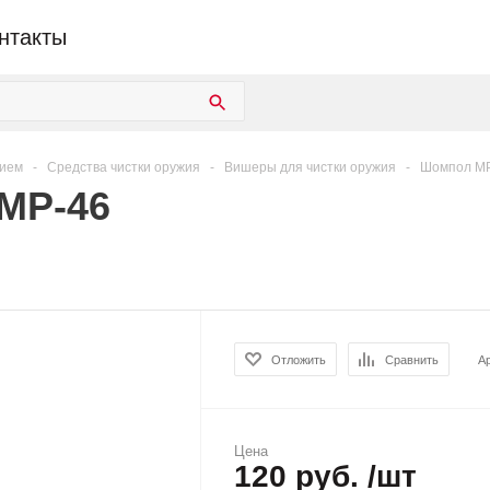
нтакты
жием
-
Средства чистки оружия
-
Вишеры для чистки оружия
-
Шомпол МР
 МР-46
Отложить
Сравнить
А
Цена
120 руб. /шт