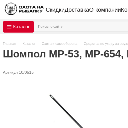
Скидки
Доставка
О компании
Ко
Каталог
Главная
-
Каталог
-
Охота и самооборона
-
Средства по уходу за ору
Шомпол МР-53, МР-654,
Артикул 10/0515