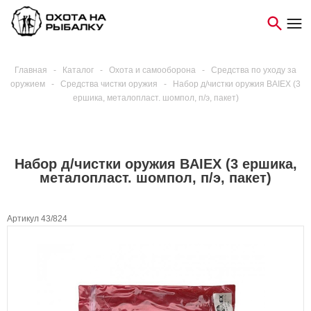
Главная
-
Каталог
-
Охота и самооборона
-
Средства по уходу за
оружием
-
Средства чистки оружия
-
Набор д/чистки оружия BAIEX (3
ершика, металопласт. шомпол, п/э, пакет)
Набор д/чистки оружия BAIEX (3 ершика,
металопласт. шомпол, п/э, пакет)
Артикул 43/824