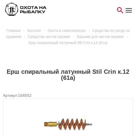
Главная
-
Каталог
-
Охота и самооборона
-
Средства по уходу за
оружием
-
Средства чистки оружия
-
Ершики для чистки оружия
-
Ерш спиральный латунный Stil Crin к.12 (61а)
Ерш спиральный латунный Stil Crin к.12
(61а)
Артикул 10/0552