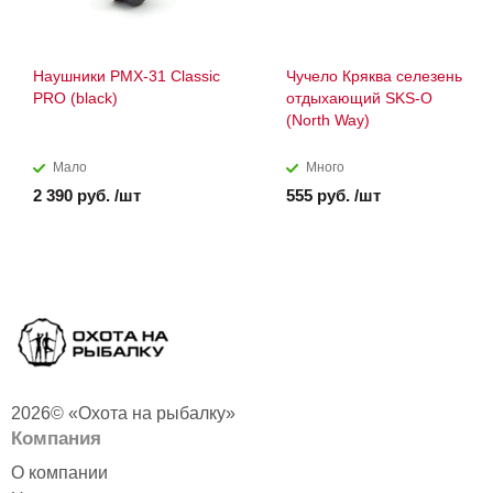
Наушники PMX-31 Classic
Чучело Кряква селезень
PRO (black)
отдыхающий SKS-O
(North Way)
Мало
Много
2 390 руб. /шт
555 руб. /шт
2026© «Охота на рыбалку»
Компания
О компании