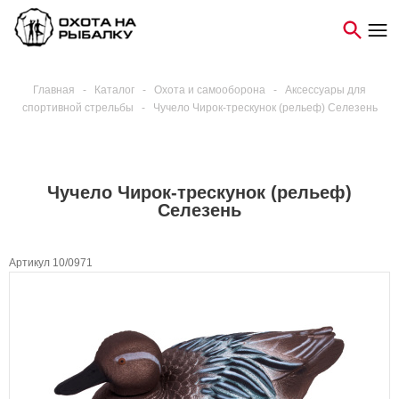
Главная
-
Каталог
-
Охота и самооборона
-
Аксессуары для
спортивной стрельбы
-
Чучело Чирок-трескунок (рельеф) Селезень
Чучело Чирок-трескунок (рельеф)
Селезень
Артикул 10/0971