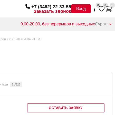
0
0
0
+7 (3462) 22-33-55
Вход
Заказать звонок
9.00-20.00, без перерывов и выходных
Сургут
рон 9х19 Sellier & Bellot FMJ
ртикул
21/526
ОСТАВИТЬ ЗАЯВКУ