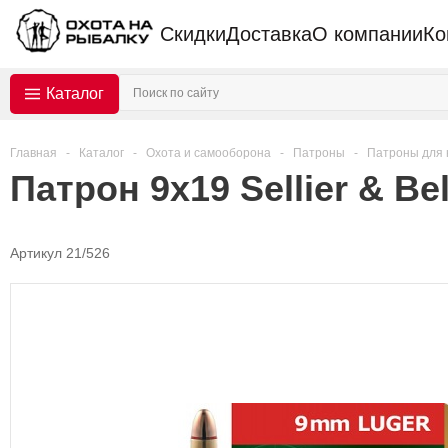
Скидки
Доставка
О компании
Ко
Каталог
Главная
-
Каталог
-
Охота и самооборона
-
Патроны
-
Патроны для 
Патрон 9х19 Sellier & Be
Артикул 21/526