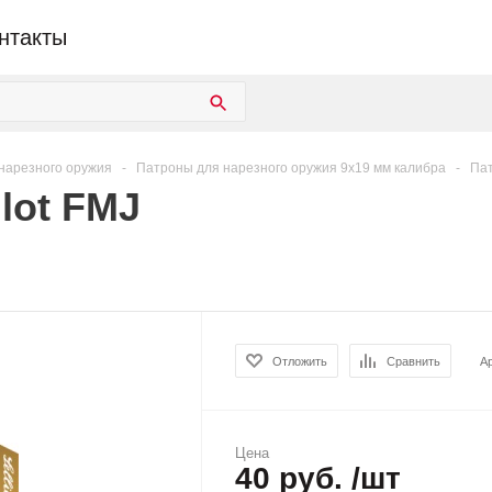
нтакты
нарезного оружия
-
Патроны для нарезного оружия 9х19 мм калибра
-
Пат
llot FMJ
Отложить
Сравнить
А
Цена
40 руб. /шт