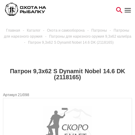
Главная
-
Каталог
-
Охота и самооборона
-
Патроны
-
Патроны
для нарезного оружия
-
Патроны для нарезного оружия 9,3х62 калибра
-
Патрон 9,3х62 S Dynamit Nobel 14.6 DK (2118165)
Патрон 9,3х62 S Dynamit Nobel 14.6 DK
(2118165)
Артикул 21/098