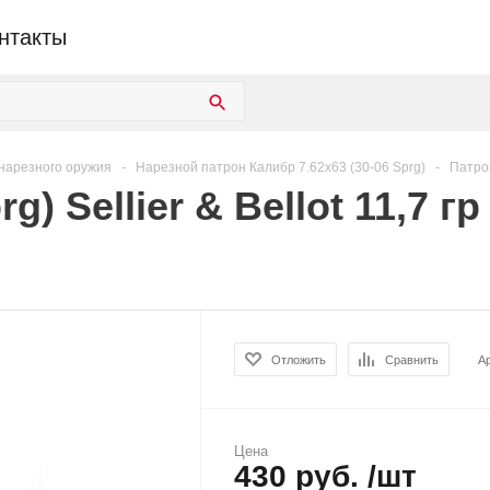
нтакты
нарезного оружия
-
Нарезной патрон Калибр 7.62х63 (30-06 Sprg)
-
Патрон
g) Sellier & Bellot 11,7 гр
Отложить
Сравнить
А
Цена
430 руб. /шт