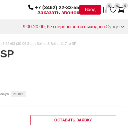
0
0
0
+7 (3462) 22-33-55
Вход
Заказать звонок
9.00-20.00, без перерывов и выходных
Сургут
 7.62х63 (30-06 Sprg) Sellier & Bellot 11,7 гр SP
 SP
ртикул
21/1099
ОСТАВИТЬ ЗАЯВКУ