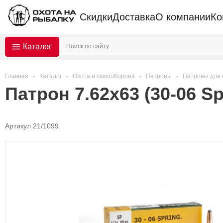
Скидки
Доставка
О компании
Ко
Каталог
Главная
-
Каталог
-
Охота и самооборона
-
Патроны
-
Патроны для 
Патрон 7.62х63 (30-06 Spr
Артикул 21/1099