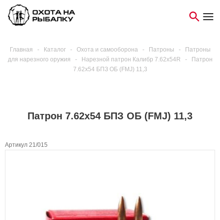
Главная
-
Каталог
-
Охота и самооборона
-
Патроны
-
Патроны
для нарезного оружия
-
Нарезной патрон Калибр 7.62х54R
-
Патрон
7.62х54 БПЗ ОБ (FMJ) 11,3
Патрон 7.62х54 БПЗ ОБ (FMJ) 11,3
Артикул 21/015