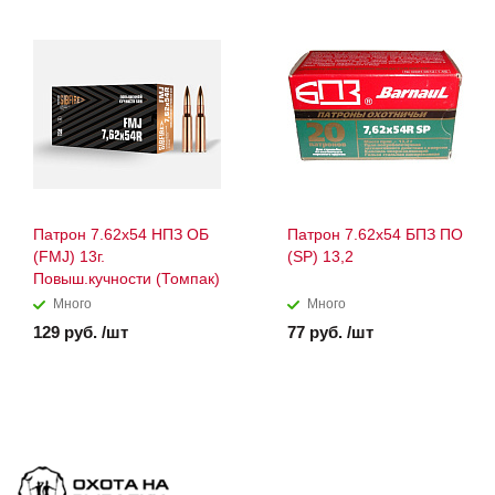
Патрон 7.62х54 НПЗ ОБ
Патрон 7.62х54 БПЗ ПО
(FMJ) 13г.
(SP) 13,2
Повыш.кучности (Томпак)
Много
Много
129 руб. /шт
77 руб. /шт