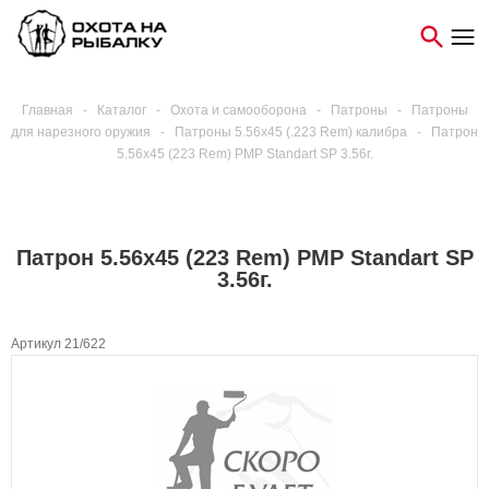
Главная
-
Каталог
-
Охота и самооборона
-
Патроны
-
Патроны
для нарезного оружия
-
Патроны 5.56х45 (.223 Rem) калибра
-
Патрон
5.56x45 (223 Rem) PMP Standart SP 3.56г.
Патрон 5.56x45 (223 Rem) PMP Standart SP
3.56г.
Артикул 21/622