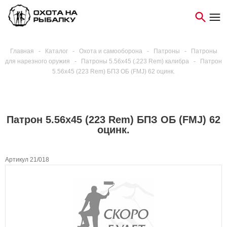
Главная
-
Каталог
-
Охота и самооборона
-
Патроны
-
Патроны
для нарезного оружия
-
Патроны 5.56х45 (.223 Rem) калибра
-
Патрон
5.56x45 (223 Rem) БПЗ ОБ (FMJ) 62 оцинк.
Патрон 5.56x45 (223 Rem) БПЗ ОБ (FMJ) 62
оцинк.
Артикул 21/018