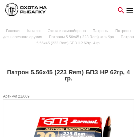
Главная
-
Каталог
-
Охота и самооборона
-
Патроны
-
Патроны
для нарезного оружия
-
Патроны 5.56х45 (.223 Rem) калибра
-
Патрон
5.56x45 (223 Rem) БПЗ НР 62гр, 4 гр.
Патрон 5.56x45 (223 Rem) БПЗ НР 62гр, 4
гр.
Артикул 21/609