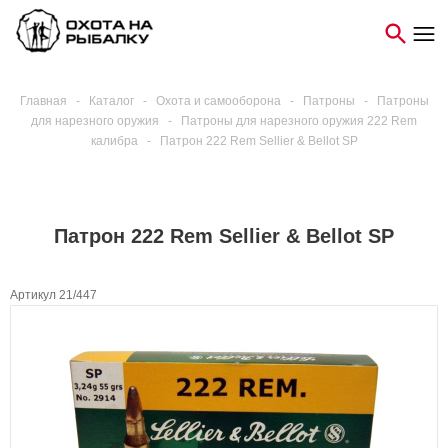
Главная
-
Каталог
-
Охота и самооборона
-
Патроны
-
Патроны
для нарезного оружия
-
Патроны для нарезного оружия 222 Rem
калибра
-
Патрон 222 Rem Sellier & Bellot SP
Патрон 222 Rem Sellier & Bellot SP
Артикул 21/447