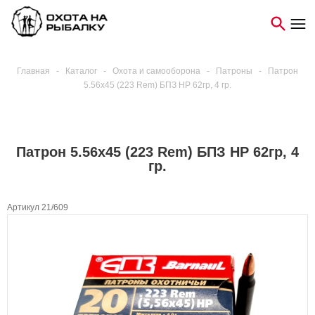
Главная
-
Каталог
-
Охота и самооборона
-
Патроны
-
Патрон
5.56x45 (223 Rem) БПЗ НР 62гр, 4 гр.
Патрон 5.56x45 (223 Rem) БПЗ НР 62гр, 4
гр.
Артикул 21/609