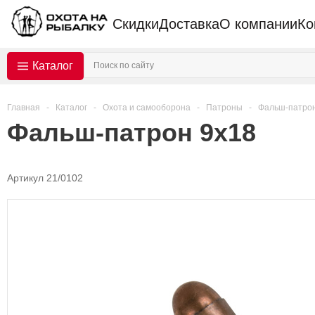
Скидки
Доставка
О компании
Ко
Каталог
Главная
-
Каталог
-
Охота и самооборона
-
Патроны
-
Фальш-патро
Фальш-патрон 9х18
Артикул 21/0102