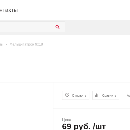
нтакты
ны
-
Фальш-патрон 9х18
Отложить
Сравнить
А
Цена
69 руб. /шт