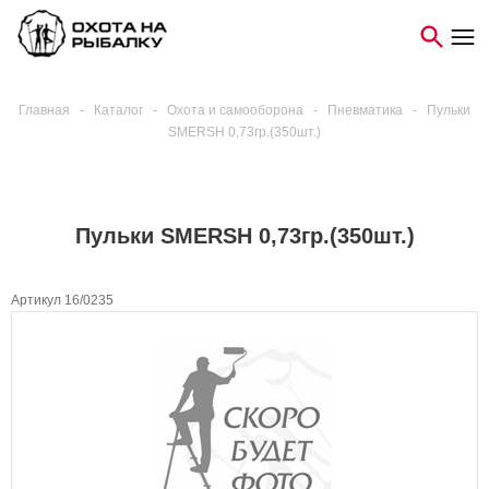
Главная
-
Каталог
-
Охота и самооборона
-
Пневматика
-
Пульки
SMERSH 0,73гр.(350шт.)
Пульки SMERSH 0,73гр.(350шт.)
Артикул 16/0235