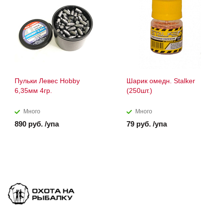
Пульки Левес Hobby
Шарик омедн. Stalker
6,35мм 4гр.
(250шт.)
Много
Много
890 руб. /упа
79 руб. /упа