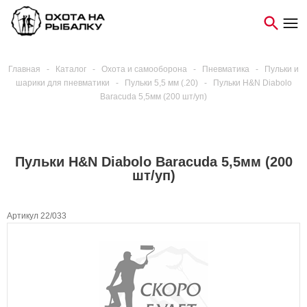
Главная
-
Каталог
-
Охота и самооборона
-
Пневматика
-
Пульки и
шарики для пневматики
-
Пульки 5,5 мм (.20)
-
Пульки H&N Diabolo
Baracuda 5,5мм (200 шт/уп)
Пульки H&N Diabolo Baracuda 5,5мм (200
шт/уп)
Артикул 22/033