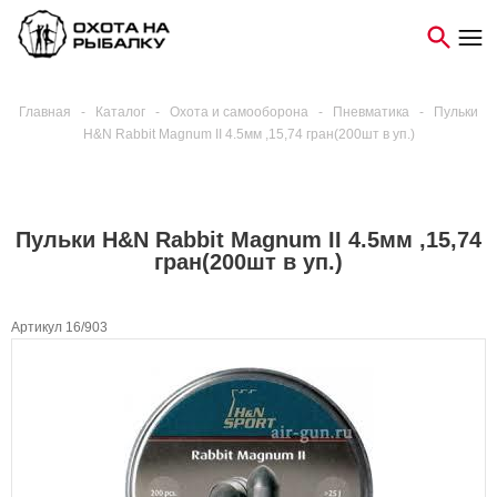
Главная
-
Каталог
-
Охота и самооборона
-
Пневматика
-
Пульки
H&N Rabbit Magnum II 4.5мм ,15,74 гран(200шт в уп.)
Пульки H&N Rabbit Magnum II 4.5мм ,15,74
гран(200шт в уп.)
Артикул 16/903