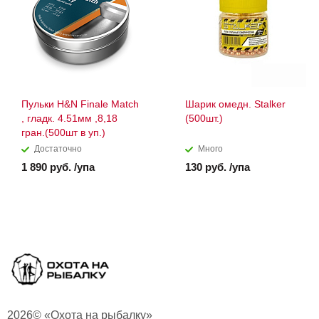
Пульки H&N Finale Match
Шарик омедн. Stalker
, гладк. 4.51мм ,8,18
(500шт.)
гран.(500шт в уп.)
Достаточно
Много
1 890 руб. /упа
130 руб. /упа
2026© «Охота на рыбалку»