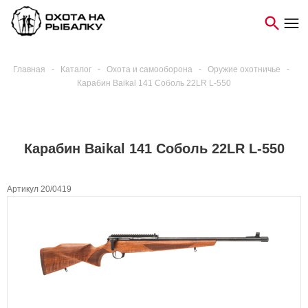
Главная
-
Каталог
-
Охота и самооборона
-
Оружие охотничье
-
Карабин Baikal 141 Соболь 22LR L-550
Карабин Baikal 141 Соболь 22LR L-550
Артикул 20/0419