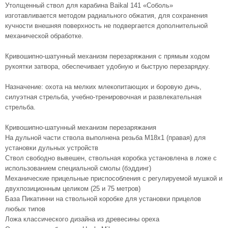
Утолщенный ствол для карабина Baikal 141 «Соболь»
изготавливается методом радиального обжатия, для сохранения
кучности внешняя поверхность не подвергается дополнительной
механической обработке.
Кривошипно-шатунный механизм перезаряжания с прямым ходом
рукоятки затвора, обеспечивает удобную и быструю перезарядку.
Назначение: охота на мелких млекопитающих и боровую дичь,
силуэтная стрельба, учебно-тренировочная и развлекательная
стрельба.
Кривошипно-шатунный механизм перезаряжания
На дульной части ствола выполнена резьба М18х1 (правая) для
установки дульных устройств
Ствол свободно вывешен, ствольная коробка установлена в ложе с
использованием специальной смолы (бэддинг)
Механические прицельные приспособления с регулируемой мушкой и
двухпозиционным целиком (25 и 75 метров)
База Пикатинни на ствольной коробке для установки прицелов
любых типов
Ложа классического дизайна из древесины ореха