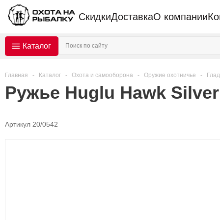
Скидки
Доставка
О компании
Ко
Каталог
Главная
-
Каталог
-
Охота и самооборона
-
Оружие охотничье
-
Глад
Ружье Huglu Hawk Silver
Артикул 20/0542