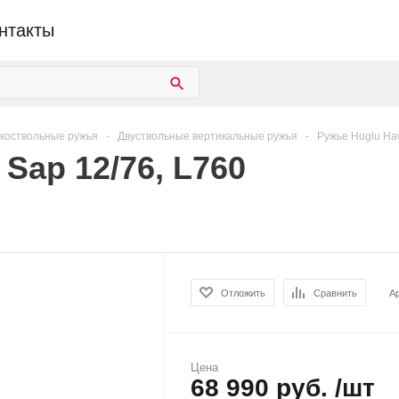
нтакты
коствольные ружья
-
Двуствольные вертикальные ружья
-
Ружье Huglu Haw
 Sap 12/76, L760
Отложить
Сравнить
А
Цена
68 990 руб. /шт