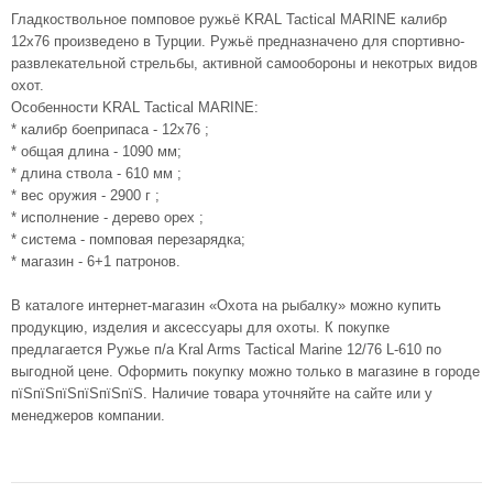
Гладкоствольное помповое ружьё KRAL Tactical MARINE калибр
12х76 произведено в Турции. Ружьё предназначено для спортивно-
развлекательной стрельбы, активной самообороны и некотрых видов
охот.
Особенности KRAL Tactical MARINE:
* калибр боеприпаса - 12х76 ;
* общая длина - 1090 мм;
* длина ствола - 610 мм ;
* вес оружия - 2900 г ;
* исполнение - дерево орех ;
* система - помповая перезарядка;
* магазин - 6+1 патронов.
В каталоге интернет-магазин «Охота на рыбалку» можно купить
продукцию, изделия и аксессуары для охоты. К покупке
предлагается Ружье п/а Kral Arms Tactical Marine 12/76 L-610 по
выгодной цене. Оформить покупку можно только в магазине в городе
пїЅпїЅпїЅпїЅпїЅпїЅ. Наличие товара уточняйте на сайте или у
менеджеров компании.