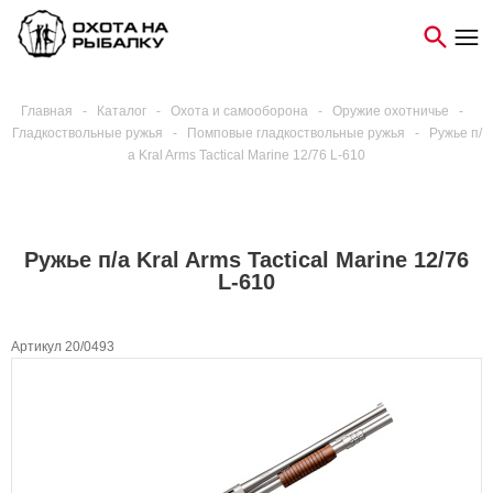
Главная
-
Каталог
-
Охота и самооборона
-
Оружие охотничье
-
Гладкоствольные ружья
-
Помповые гладкоствольные ружья
-
Ружье п/
а Kral Arms Tactical Marine 12/76 L-610
Ружье п/а Kral Arms Tactical Marine 12/76
L-610
Артикул 20/0493