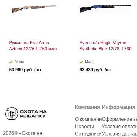
Ружье п/а Kral Arms
Ружье п/а Huglu Veyron
Azteca 12/76 L-760 кмф
Synthetic Blue 12/76, L760
Мало
Мало
53 990 руб. /шт
63 430 руб. /шт
Компания
Информация
О компании
Оформление з
Новости
Условия оплат
2026© «Охота на
Сотрудники
Условия доста