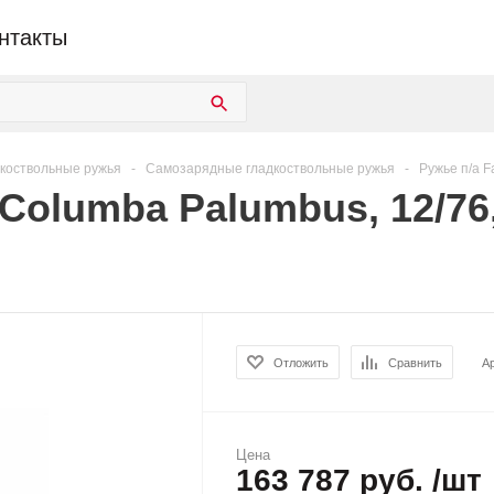
нтакты
коствольные ружья
-
Самозарядные гладкоствольные ружья
-
Ружье п/а F
Columba Palumbus, 12/76,
Отложить
Сравнить
А
Цена
163 787 руб. /шт