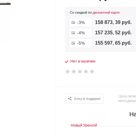
Со скидкой по
дисконтной карте
158 873, 39 руб.
-3%
157 235, 52 руб.
-4%
155 597, 65 руб.
-5%
Нет в наличии
Цена може
Хочу в подарок!
менеджер
На
Новый Уренгой