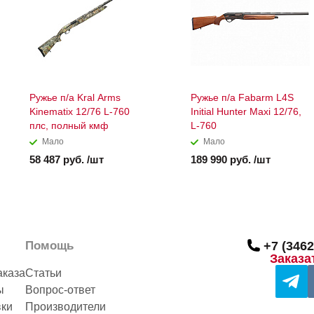
Ружье п/а Kral Arms
Ружье п/а Fabarm L4S
Kinematix 12/76 L-760
Initial Hunter Maxi 12/76,
плс, полный кмф
L-760
Мало
Мало
58 487 руб. /шт
189 990 руб. /шт
Помощь
+7 (3462
Заказа
аказа
Статьи
ы
Вопрос-ответ
вки
Производители