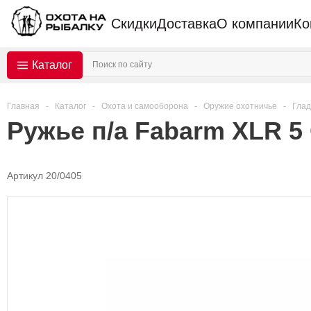
Скидки
Доставка
О компании
Ко
Каталог
Главная
-
Каталог
-
Охота и самооборона
-
Оружие охотничье
-
Глад
Ружье п/а Fabarm XLR 5 
Артикул 20/0405