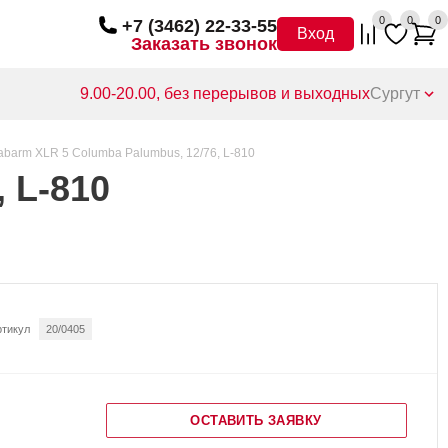
0
0
0
+7 (3462) 22-33-55
Вход
Заказать звонок
9.00-20.00, без перерывов и выходных
Сургут
abarm XLR 5 Columba Palumbus, 12/76, L-810
 L-810
ртикул
20/0405
ОСТАВИТЬ ЗАЯВКУ