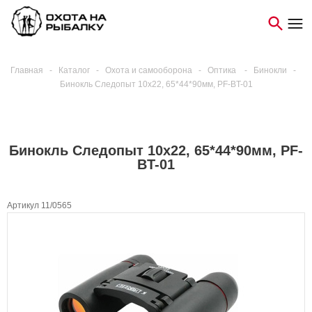
Главная
-
Каталог
-
Охота и самооборона
-
Оптика
-
Бинокли
-
Бинокль Следопыт 10х22, 65*44*90мм, PF-BT-01
Бинокль Следопыт 10х22, 65*44*90мм, PF-
BT-01
Артикул 11/0565