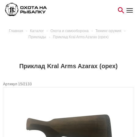
Главная
-
Каталог
-
Охота и самооборона
-
Тюнинг оружия
-
Приклады
-
Приклад Kral Arms Azarax (орех)
Приклад Kral Arms Azarax (орех)
Артикул 15/2133