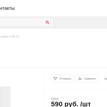
нтакты
 цевья СОК-12
Отложить
Сравнить
А
Цена
590 руб. /шт