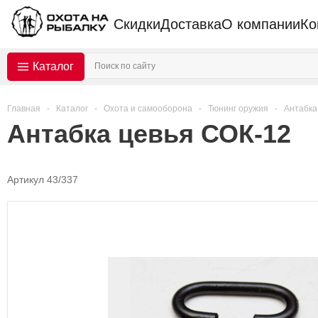
Скидки
Доставка
О компании
Ко
Каталог
Главная
-
Каталог
-
Охота и самооборона
-
Тюнинг оружия
-
Антабка
Антабка цевья СОК-12
Артикул 43/337