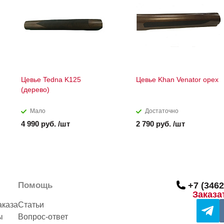
Цевье Tedna K125
Цевье Khan Venator орех
(дерево)
Мало
Достаточно
4 990 руб. /шт
2 790 руб. /шт
Помощь
+7 (3462
Заказа
аказа
Статьи
ы
Вопрос-ответ