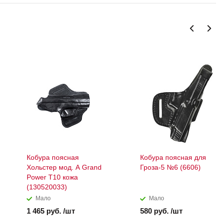
Кобура поясная
Кобура поясная для
Хольстер мод. A Grand
Гроза-5 №6 (6606)
Power T10 кожа
(130520033)
Мало
Мало
1 465 руб. /шт
580 руб. /шт