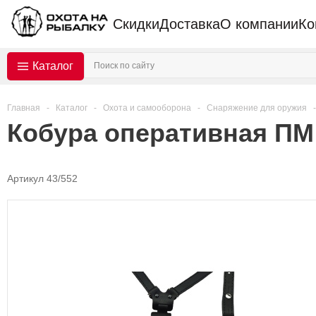
Скидки
Доставка
О компании
Ко
Каталог
Главная
-
Каталог
-
Охота и самооборона
-
Снаряжение для оружия
-
Кобура оперативная ПМ (
Артикул 43/552