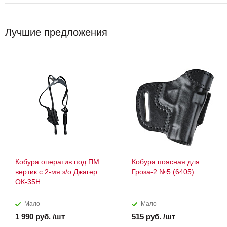
Лучшие предложения
Кобура оператив под ПМ
Кобура поясная для
вертик с 2-мя з/о Джагер
Гроза-2 №5 (6405)
ОК-35Н
Мало
Мало
1 990 руб. /шт
515 руб. /шт