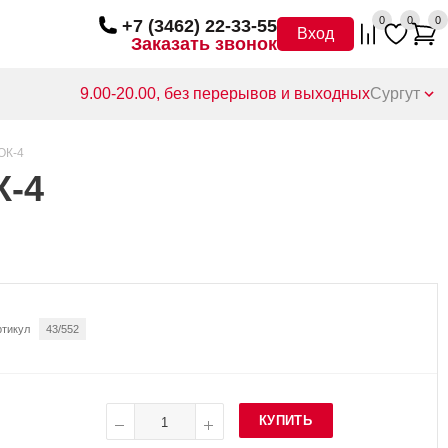
0
0
0
+7 (3462) 22-33-55
Вход
Заказать звонок
9.00-20.00, без перерывов и выходных
Сургут
ОК-4
К-4
ртикул
43/552
КУПИТЬ