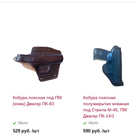
Кобура поясная под ПМ
Кобура поясная
(кожа) Джагер ПК-83
полузакрытая кожаная
под Стрела М-45, ПМ
Джагер ПК-14/1
Мало
Мало
529 руб. /шт
590 руб. /шт