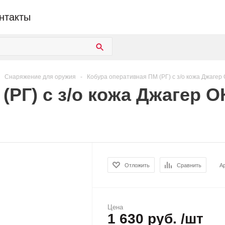
нтакты
Снаряжение для оружия
-
Кобура оперативная ПМ (РГ) с з/о кожа Джагер 
РГ) с з/о кожа Джагер О
Отложить
Сравнить
А
Цена
1 630 руб. /шт