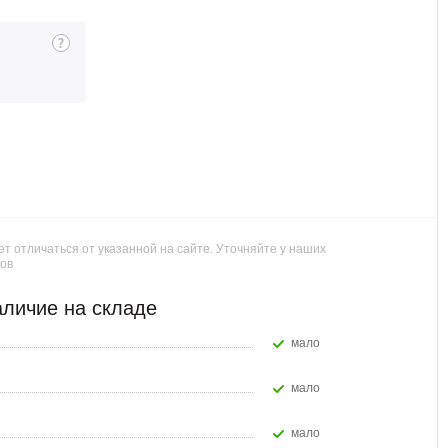
т отличаться от указанной на сайте. Уточняйте у наших
ов
личие на складе
Мало
Мало
Мало