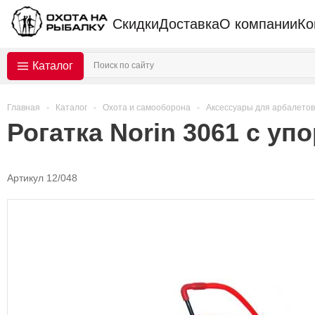
Скидки
Доставка
О компании
Ко
Каталог
Главная
-
Каталог
-
Охота и самооборона
-
Аксессуары для арбалетов, 
Рогатка Norin 3061 с уп
Артикул 12/048