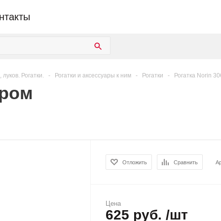
нтакты
луков. Рогатки.
-
Рогатки и аксессуары к ним
-
Рогатки
-
Рогатка Norin 3
ором
Отложить
Сравнить
А
Цена
625 руб. /шт