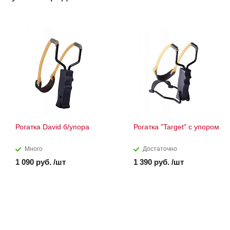
Рогатка David б/упора
Рогатка "Target" с упором
Много
Достаточно
1 090 руб. /шт
1 390 руб. /шт