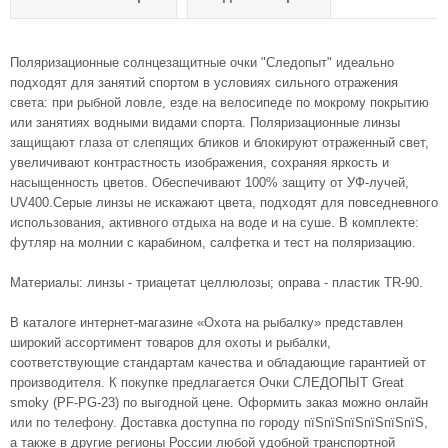
Поляризационные солнцезащитные очки "Следопыт" идеально
подходят для занятий спортом в условиях сильного отражения
света: при рыбной ловле, езде на велосипеде по мокрому покрытию
или занятиях водными видами спорта. Поляризационные линзы
защищают глаза от слепящих бликов и блокируют отраженный свет,
увеличивают контрастность изображения, сохраняя яркость и
насыщенность цветов. Обеспечивают 100% защиту от УФ-лучей,
UV400.Серые линзы не искажают цвета, подходят для повседневного
использования, активного отдыха на воде и на суше. В комплекте:
футляр на молнии с карабином, салфетка и тест на поляризацию.
Материалы: линзы - триацетат целлюлозы; оправа - пластик TR-90.
В каталоге интернет-магазине «Охота на рыбалку» представлен
широкий ассортимент товаров для охоты и рыбалки,
соответствующие стандартам качества и обладающие гарантией от
производителя. К покупке предлагается Очки СЛЕДОПЫТ Great
smoky (PF-PG-23) по выгодной цене. Оформить заказ можно онлайн
или по телефону. Доставка доступна по городу пїЅпїЅпїЅпїЅпїЅпїЅ,
а также в другие регионы России любой удобной транспортной