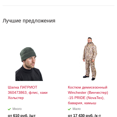
Лучшие предложения
Шапка ПАТРИОТ
Костюм демисезонный
360473863, флис, хаки
Winchester (Винчестер)
Хольстер
-15 PRIDE (NovaTex),
бавария, камыш
Много
Мало
от 610 руб. /шт
от 17 430 руб. /к-т