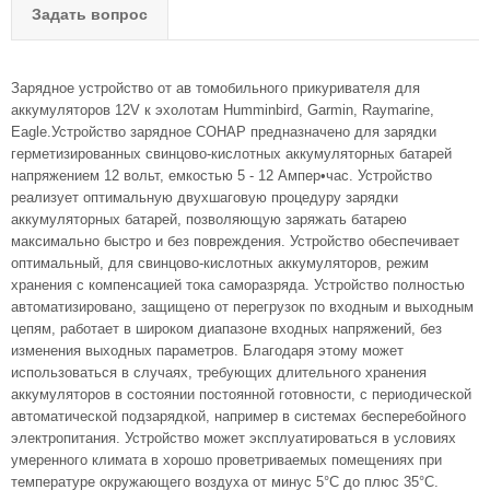
Задать вопрос
Зарядное устройство от ав томобильного прикуривателя для
аккумуляторов 12V к эхолотам Humminbird, Garmin, Raymarine,
Eagle.Устройство зарядное СОНАР предназначено для зарядки
герметизированных свинцово-кислотных аккумуляторных батарей
напряжением 12 вольт, емкостью 5 - 12 Ампер•час. Устройство
реализует оптимальную двухшаговую процедуру зарядки
аккумуляторных батарей, позволяющую заряжать батарею
максимально быстро и без повреждения. Устройство обеспечивает
оптимальный, для свинцово-кислотных аккумуляторов, режим
хранения с компенсацией тока саморазряда. Устройство полностью
автоматизировано, защищено от перегрузок по входным и выходным
цепям, работает в широком диапазоне входных напряжений, без
изменения выходных параметров. Благодаря этому может
использоваться в случаях, требующих длительного хранения
аккумуляторов в состоянии постоянной готовности, с периодической
автоматической подзарядкой, например в системах бесперебойного
электропитания. Устройство может эксплуатироваться в условиях
умеренного климата в хорошо проветриваемых помещениях при
температуре окружающего воздуха от минус 5°C до плюс 35°С.