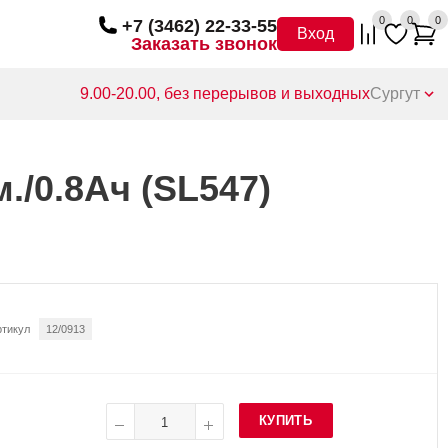
0
0
0
+7 (3462) 22-33-55
Вход
Заказать звонок
9.00-20.00, без перерывов и выходных
Сургут
/0.8Ач (SL547)
ртикул
12/0913
КУПИТЬ