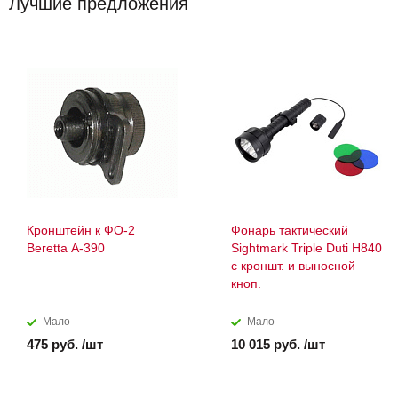
Лучшие предложения
Кронштейн к ФО-2
Фонарь тактический
Bеretta A-390
Sightmark Triple Duti Н840
с кроншт. и выносной
кноп.
Мало
Мало
475 руб. /шт
10 015 руб. /шт