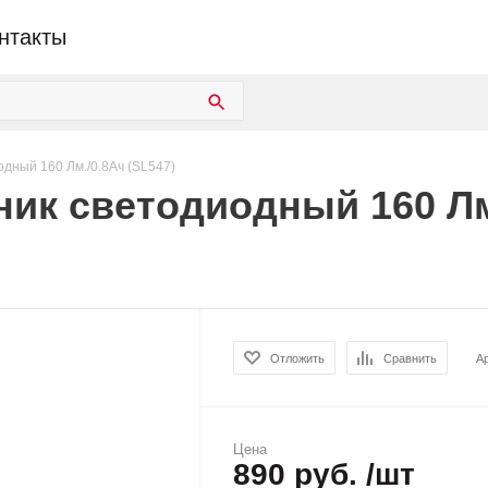
нтакты
дный 160 Лм./0.8Ач (SL547)
ик светодиодный 160 Лм.
Отложить
Сравнить
А
Цена
890 руб. /шт