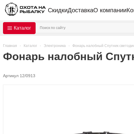
Скидки
Доставка
О компании
Ко
Каталог
Главная
-
Каталог
-
Электроника
-
Фонарь налобный Спутник светодио
Фонарь налобный Спутн
Артикул 12/0913