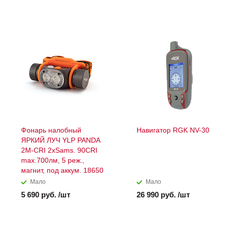
Фонарь налобный
Навигатор RGK NV-30
ЯРКИЙ ЛУЧ YLP PANDA
2M-CRI 2xSams. 90CRI
max.700лм, 5 реж.,
магнит, под аккум. 18650
Мало
Мало
5 690 руб. /шт
26 990 руб. /шт