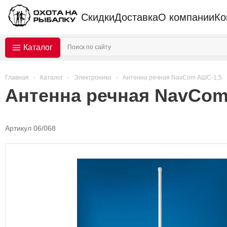
Скидки
Доставка
О компании
Ко
Каталог
Главная
-
Каталог
-
Электроника
-
Антенна речная NavCom АШС-1,5
Антенна речная NavCom
Артикул 06/068