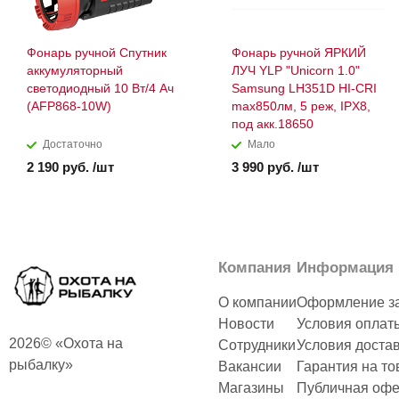
Фонарь ручной Спутник
Фонарь ручной ЯРКИЙ
аккумуляторный
ЛУЧ YLP "Unicorn 1.0"
светодиодный 10 Вт/4 Ач
Samsung LH351D HI-CRI
(AFP868-10W)
max850лм, 5 реж, IPX8,
под акк.18650
Достаточно
Мало
2 190 руб. /шт
3 990 руб. /шт
Компания
Информация
О компании
Оформление з
Новости
Условия оплат
2026© «Охота на
Сотрудники
Условия доста
рыбалку»
Вакансии
Гарантия на то
Магазины
Публичная офе