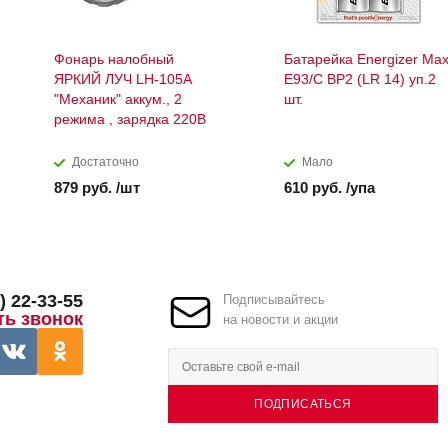
Фонарь налобный
Батарейка Energizer Ma
ЯРКИЙ ЛУЧ LH-105A
E93/C BP2 (LR 14) уп.2
"Механик" аккум., 2
шт.
режима , зарядка 220В
Достаточно
Мало
879 руб. /шт
610 руб. /упа
) 22-33-55
Подписывайтесь
ть звонок
на новости и акции
ПОДПИСАТЬСЯ