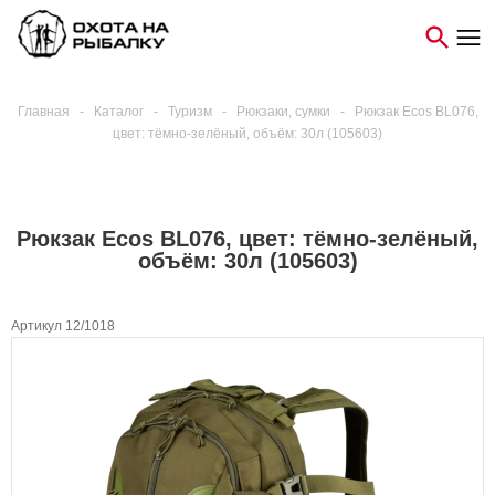
Главная
-
Каталог
-
Туризм
-
Рюкзаки, сумки
-
Рюкзак Ecos BL076,
цвет: тёмно-зелёный, объём: 30л (105603)
Рюкзак Ecos BL076, цвет: тёмно-зелёный,
объём: 30л (105603)
Артикул 12/1018