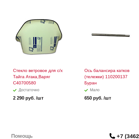
Стекло ветровое для с/х
Ось балансира катков
Тайга Атака,Варяг
(тележки) 110200137
C40700580
Буран
Достаточно
Мало
2 290 руб. /шт
650 руб. /шт
Помощь
+7 (3462