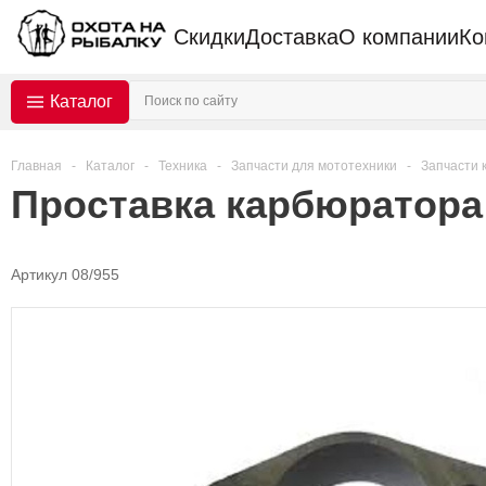
Скидки
Доставка
О компании
Ко
Каталог
Главная
-
Каталог
-
Техника
-
Запчасти для мототехники
-
Запчасти 
Проставка карбюратора
Артикул 08/955