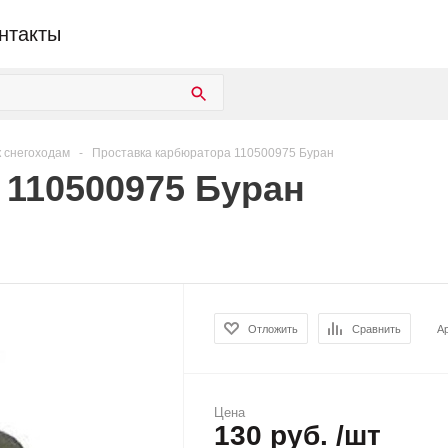
нтакты
к снегоходам
-
Проставка карбюратора 110500975 Буран
 110500975 Буран
Отложить
Сравнить
А
Цена
130 руб. /шт