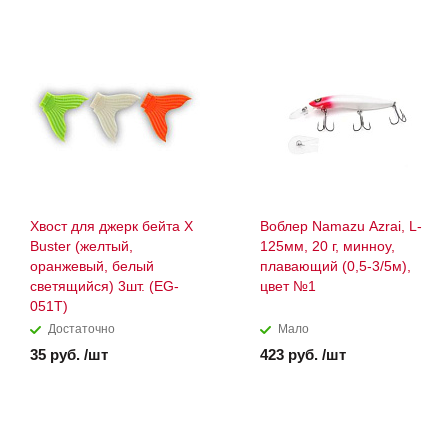
Хвост для джерк бейта X
Воблер Namazu Azrai, L-
Buster (желтый,
125мм, 20 г, минноу,
оранжевый, белый
плавающий (0,5-3/5м),
светящийся) 3шт. (EG-
цвет №1
051T)
Достаточно
Мало
35 руб. /шт
423 руб. /шт