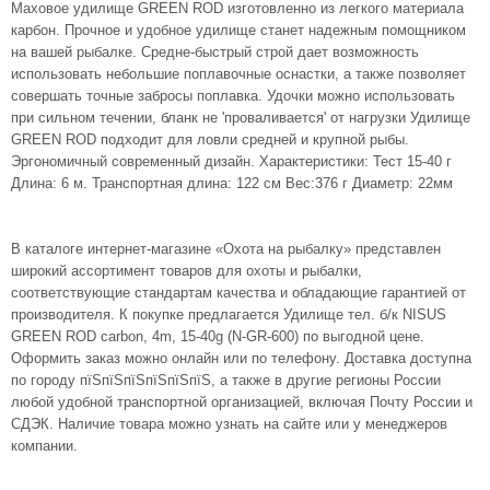
Маховое удилище GREEN ROD изготовленно из легкого материала
карбон. Прочное и удобное удилище станет надежным помощником
на вашей рыбалке. Средне-быстрый строй дает возможность
использовать небольшие поплавочные оснастки, а также позволяет
совершать точные забросы поплавка. Удочки можно использовать
при сильном течении, бланк не 'проваливается' от нагрузки Удилище
GREEN ROD подходит для ловли средней и крупной рыбы.
Эргономичный современный дизайн. Характеристики: Тест 15-40 г
Длина: 6 м. Транспортная длина: 122 см Вес:376 г Диаметр: 22мм
В каталоге интернет-магазине «Охота на рыбалку» представлен
широкий ассортимент товаров для охоты и рыбалки,
соответствующие стандартам качества и обладающие гарантией от
производителя. К покупке предлагается Удилище тел. б/к NISUS
GREEN ROD carbon, 4m, 15-40g (N-GR-600) по выгодной цене.
Оформить заказ можно онлайн или по телефону. Доставка доступна
по городу пїЅпїЅпїЅпїЅпїЅпїЅ, а также в другие регионы России
любой удобной транспортной организацией, включая Почту России и
СДЭК. Наличие товара можно узнать на сайте или у менеджеров
компании.