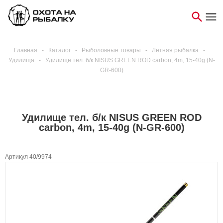
Главная
-
Каталог
-
Рыболовные товары
-
Летняя рыбалка
-
Удилища
-
Удилище тел. б/к NISUS GREEN ROD carbon, 4m, 15-40g (N-
GR-600)
Удилище тел. б/к NISUS GREEN ROD
carbon, 4m, 15-40g (N-GR-600)
Артикул 40/9974