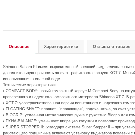
Описание
Характеристики
Отзывы о товаре
Shimano Sahara FI имеет выразительный внешний вид, великолепные т
дополнительную прочность за счет графитового корпуса XGT-7. Мягкий
использования в соленой воде.
Технические характеристики:
• COMPACT BODY: новый компактный корпус M Compact Body на катушк
проверенного и надежного композитного материала Shimano XT-7. В р
• XGT-7: усовершенствованная версия испытанного и надежного композ
• FLOATING SHAFT: плавная, "плавающая", подача штока, за счет уст
• BIOGRIP: усиленная металлическая ручка с рукоятью Biogrip для ко
• DYNA-BALANCE: уменьшает вибрацию катушки и позволяет производ
• SUPER STOPPER II: благодаря системе Super Stopper II – при уста
работающего подшипника включают установку индикатора поклевки с 