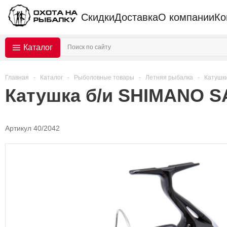
Скидки
Доставка
О компании
Ко
Каталог
Главная
-
Каталог
-
Рыболовные товары
-
Летняя рыбалка
-
Катушк
Катушка б/и SHIMANO S
Артикул 40/2042