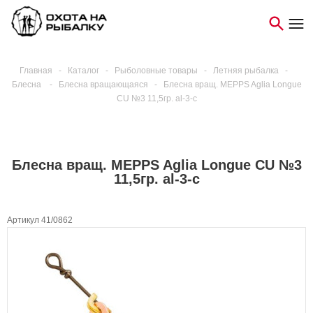
Главная
-
Каталог
-
Рыболовные товары
-
Летняя рыбалка
-
Блесна
-
Блесна вращающаяся
-
Блесна вращ. MEPPS Aglia Longue
CU №3 11,5гр. al-3-c
Блесна вращ. MEPPS Aglia Longue CU №3
11,5гр. al-3-c
Артикул 41/0862