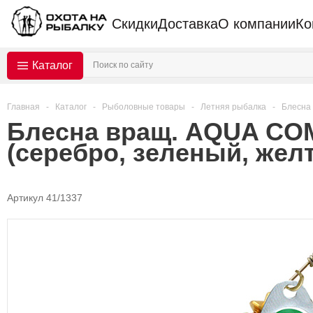
Скидки
Доставка
О компании
Ко
Каталог
Главная
-
Каталог
-
Рыболовные товары
-
Летняя рыбалка
-
Блесна
Блесна вращ. AQUA COME
(серебро, зеленый, жел
Артикул 41/1337