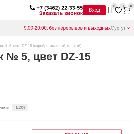
0
0
0
+7 (3462) 22-33-55
Вход
Заказать звонок
9.00-20.00, без перерывов и выходных
Сургут
к № 5, цвет DZ-15 (серебро, зеленый, желтый)
 № 5, цвет DZ-15
ртикул
41/1337