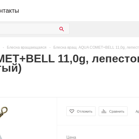
нтакты
-
Блесна вращающаяся
-
Блесна вращ. AQUA COMET+BELL 11,0g, лепесто
T+BELL 11,0g, лепесток
тый)
Отложить
Сравнить
А
Цена