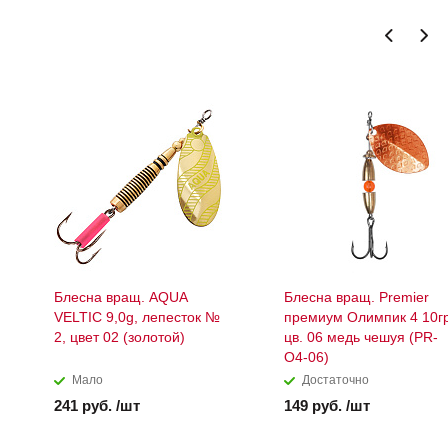
Блесна вращ. AQUA
Блесна вращ. Premier
VELTIC 9,0g, лепесток №
премиум Олимпик 4 10г
2, цвет 02 (золотой)
цв. 06 медь чешуя (PR-
O4-06)
Мало
Достаточно
241 руб. /шт
149 руб. /шт