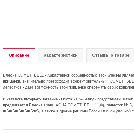
Описание
Характеристики
Отзывы о товаре
Блесна COMET+BELL - Характерной особенностью этой блесны являетс
приманки, значительно превосходит эффект зрительный. COMET+BELL
лепестков - дает возможность этой приманке опережать своих конкур
В каталоге интернет-магазине «Охота на рыбалку» представлен широк
предлагается Блесна вращ. AQUA COMET+BELL 11,0g, лепесток № 5, цв
пїЅпїЅпїЅпїЅпїЅпїЅ, а также в другие регионы России любой удобной 