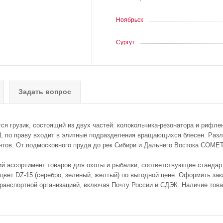
Ноябрьск
Сургут
Задать вопрос
я грузик, состоящий из двух частей: колокольчика-резонатора и рифле
 по праву входит в элитные подразделения вращающихся блесен. Разли
ентов. От подмосковного пруда до рек Сибири и Дальнего Востока COME
ий ассортимент товаров для охоты и рыбалки, соответствующие стандар
ет DZ-15 (серебро, зеленый, желтый) по выгодной цене. Оформить зака
транспортной организацией, включая Почту России и СДЭК. Наличие тов