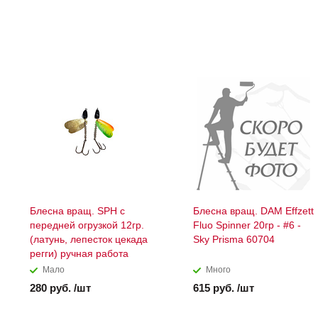
Блесна вращ. SPH с
Блесна вращ. DAM Effzett
передней огрузкой 12гр.
Fluo Spinner 20гр - #6 -
(латунь, лепесток цекада
Sky Prisma 60704
регги) ручная работа
Мало
Много
280 руб. /шт
615 руб. /шт