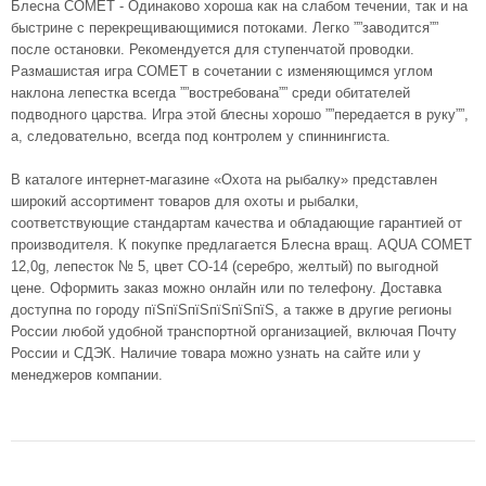
Блесна COMET - Одинаково хороша как на слабом течении, так и на
быстрине с перекрещивающимися потоками. Легко ””заводится””
после остановки. Рекомендуется для ступенчатой проводки.
Размашистая игра COMET в сочетании с изменяющимся углом
наклона лепестка всегда ””востребована”” среди обитателей
подводного царства. Игра этой блесны хорошо ””передается в руку””,
а, следовательно, всегда под контролем у спиннингиста.
В каталоге интернет-магазине «Охота на рыбалку» представлен
широкий ассортимент товаров для охоты и рыбалки,
соответствующие стандартам качества и обладающие гарантией от
производителя. К покупке предлагается Блесна вращ. AQUA COMET
12,0g, лепесток № 5, цвет CO-14 (серебро, желтый) по выгодной
цене. Оформить заказ можно онлайн или по телефону. Доставка
доступна по городу пїЅпїЅпїЅпїЅпїЅпїЅ, а также в другие регионы
России любой удобной транспортной организацией, включая Почту
России и СДЭК. Наличие товара можно узнать на сайте или у
менеджеров компании.