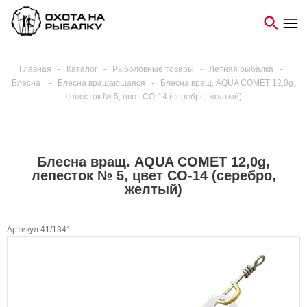
Главная
-
Каталог
-
Рыболовные товары
-
Летняя рыбалка
-
Блесна
-
Блесна вращающаяся
-
Блесна вращ. AQUA COMET 12,0g,
лепесток № 5, цвет CO-14 (серебро, желтый)
Блесна вращ. AQUA COMET 12,0g,
лепесток № 5, цвет CO-14 (серебро,
желтый)
Артикул 41/1341