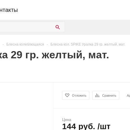
нтакты
-
Блесна колеблющаяся
-
Блесна кол. SPIKE Уралка 29 гр. желтый, мат.
а 29 гр. желтый, мат.
Отложить
Сравнить
А
Цена
144 руб. /шт