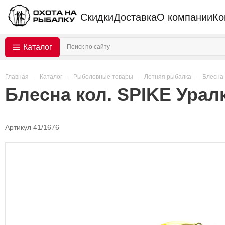
Скидки
Доставка
О компании
Ко
Каталог
Главная
-
Каталог
-
Рыболовные товары
-
Летняя рыбалка
-
Блесна
Блесна кол. SPIKE Уралк
Артикул 41/1676