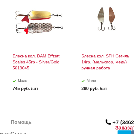
Блесна кол. DAM Effzett
Блесна кол. SPH Сегиль
Scales 45гр - Silver/Gold
14гр. (мельхиор, медь)
5019045
ручная работа
Мало
Мало
745 руб. /шт
280 руб. /шт
Помощь
+7 (3462
Заказа
аказа
Статьи