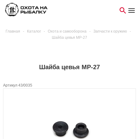
Главная
-
Каталог
-
Охота и самооборона
-
Запчасти к оружию
-
Шайба цевья МР-27
Шайба цевья МР-27
Артикул 43/0035