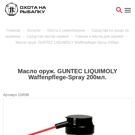
Главная
-
Каталог
-
Охота и самооборона
-
Средства по уходу за
оружием
-
Средства чистки оружия
-
Смазки и масла для оружия
-
Масло оруж. GUNTEC LIQUIMOLY Waffenpflege-Spray 200мл.
Масло оруж. GUNTEC LIQUIMOLY
Waffenpflege-Spray 200мл.
Артикул 10/696