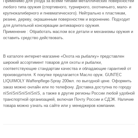
Применимо для ухода за всеми типами металлических поверхностей
любого типа оружия (спортивного, турнирного, охотничьего, мало- и
крупнокалиберного и пневматического). Нейтрально к пластикам,
резине, дереву, окрашенным поверхностям и воронению. Подходит
для длительной консервации антикварного оружия.
Применение : Обработать маслом все детали и механизмы оружия и
оставить средство действовать.
В каталоге интернет-магазине «Охота на рыбалку» представлен
широкий ассортимент товаров для охоты и рыбалки,
соответствующие стандартам качества и обладающие гарантией от
производителя. К покупке предлагается Масло оруж. GUNTEC
LIQUIMOLY Waffenpflege-Spray 200мл. по выгодной цене. Оформить
заказ можно онлайн или по телефону. Доставка доступна по городу
пїЅпїЅпїЅпїЅпїЅпїЅ, а также в другие регионы России любой удобной
транспортной организацией, включая Почту России и СДЭК. Наличие
товара можно узнать на сайте или у менеджеров компании.