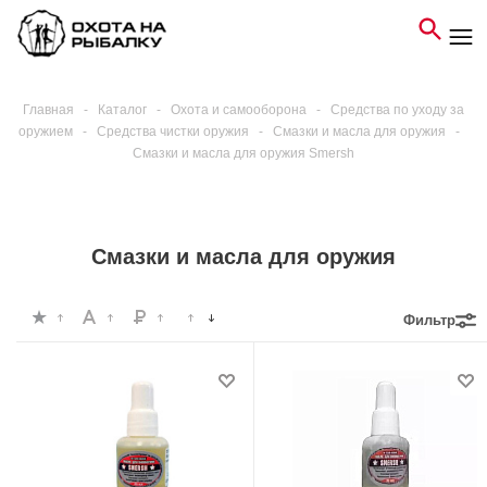
Главная
-
Каталог
-
Охота и самооборона
-
Средства по уходу за
оружием
-
Средства чистки оружия
-
Смазки и масла для оружия
-
Смазки и масла для оружия Smersh
Смазки и масла для оружия
Фильтр