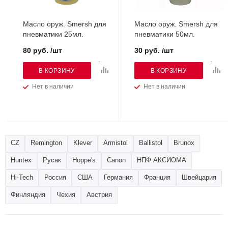
Масло оруж. Smersh для
Масло оруж. Smersh для
пневматики 25мл.
пневматики 50мл.
80 руб. /шт
30 руб. /шт
В КОРЗИНУ
В КОРЗИНУ
Нет в наличии
Нет в наличии
CZ
Remington
Klever
Armistol
Ballistol
Brunox
Huntex
Русак
Hoppe's
Canon
НПФ АКСИОМА
Hi-Tech
Россия
США
Германия
Франция
Швейцария
Финляндия
Чехия
Австрия